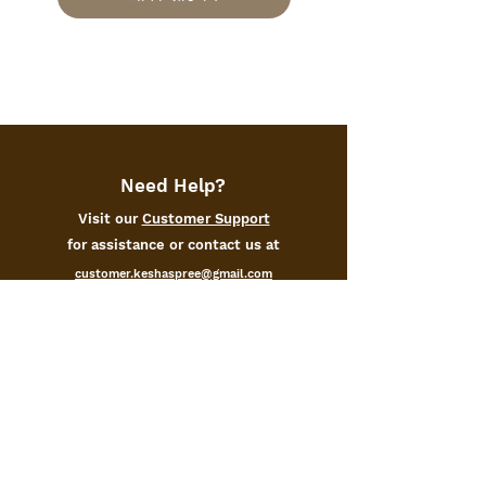
Need Help?
Visit our
Customer Support
for assistance or contact us at
customer.keshaspree@gmail.com
+91-9105171000
Categories
Home
Kitchen