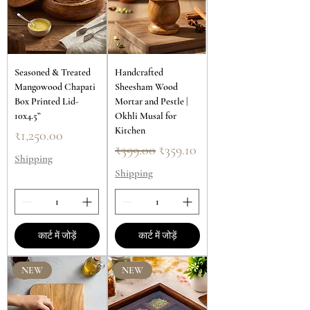
Seasoned & Treated
Handcrafted
Mangowood Chapati
Sheesham Wood
Box Printed Lid-
Mortar and Pestle |
10x4.5”
Okhli Musal for
Kitchen
मूल्य
₹1,250.00
नियमित मूल्य
बिक्री मूल्य
₹399.00
₹359.10
Shipping
Shipping
कार्ट में जोड़ें
कार्ट में जोड़ें
NEW
NEW